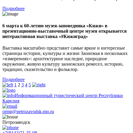
Подробнее
6 марта к 60-летию музея-заповедника «Кижи» в
презентационно-выставочный центре музея открывается
интерактивная выставка «#Кижиград»
Выставка масштабно представит самые яркие и интересные
страницы истории, культуры и жизни Заонежья в нескольких
«измерениях»: архитектурное наследие, природное
окружение, живую культуру заонежских ремесел, историю,
традиции, сказительство и фольклор.
Подробнее
1
2
3
4
5
Информационный туристический центр Республики
Карелия
ormp@petrozavodsk-mo.ru
Петрозаводск
+7(8142)71-35-98