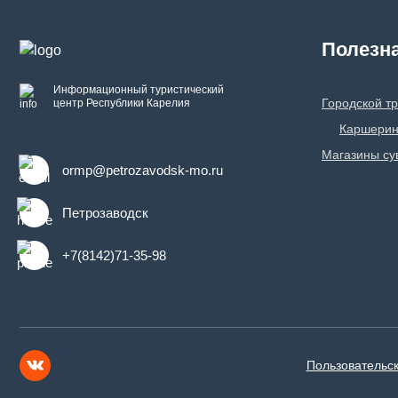
Полезн
Информационный туристический
Городской т
центр Республики Карелия
Каршерин
Магазины су
ormp@petrozavodsk-mo.ru
Петрозаводск
+7(8142)71-35-98
Пользовательс