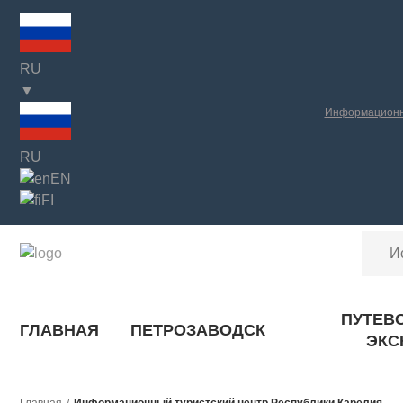
RU
▼
Информационны
RU
EN
FI
ПУТЕВ
ГЛАВНАЯ
ПЕТРОЗАВОДСК
ЭКС
Главная
/
Информационный туристский центр Республики Карелия