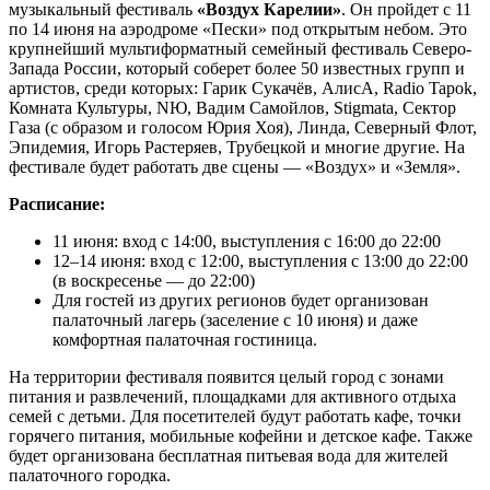
музыкальный фестиваль
«Воздух Карелии»
. Он пройдет с 11
по 14 июня на аэродроме «Пески» под открытым небом. Это
крупнейший мультиформатный семейный фестиваль Северо-
Запада России, который соберет более 50 известных групп и
артистов, среди которых: Гарик Сукачёв, АлисА, Radio Tapok,
Комната Культуры, NЮ, Вадим Самойлов, Stigmata, Сектор
Газа (с образом и голосом Юрия Хоя), Линда, Северный Флот,
Эпидемия, Игорь Растеряев, Трубецкой и многие другие. На
фестивале будет работать две сцены — «Воздух» и «Земля».
Расписание:
11 июня: вход с 14:00, выступления с 16:00 до 22:00
12–14 июня: вход с 12:00, выступления с 13:00 до 22:00
(в воскресенье — до 22:00)
Для гостей из других регионов будет организован
палаточный лагерь (заселение с 10 июня) и даже
комфортная палаточная гостиница.
На территории фестиваля появится целый город с зонами
питания и развлечений, площадками для активного отдыха
семей с детьми. Для посетителей будут работать кафе, точки
горячего питания, мобильные кофейни и детское кафе. Также
будет организована бесплатная питьевая вода для жителей
палаточного городка.