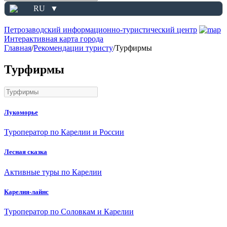
RU
▼
Петрозаводский информационно-туристический центр
Интерактивная карта города
Главная
/
Рекомендации туристу
/
Турфирмы
Турфирмы
Лукоморье
Туроператор по Карелии и России
Лесная сказка
Активные туры по Карелии
Карелия-лайнс
Туроператор по Соловкам и Карелии