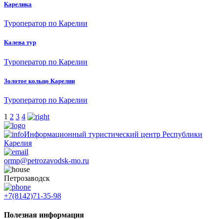
Карелика
Туроператор по Карелии
Калева тур
Туроператор по Карелии
Золотое кольцо Карелии
Туроператор по Карелии
1
2
3
4
Информационный туристический центр Республики
Карелия
ormp@petrozavodsk-mo.ru
Петрозаводск
+7(8142)71-35-98
Полезная информация